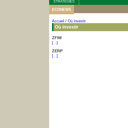
STRATEGIES
ECONEWS
Accueil
/
Où investir
Où investir
ZFIM
[...]
ZERP
[...]
Next